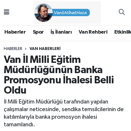
Haberler
İpekyolu Nöbetçi Eczaneler
Haberler
Spor
İş İlanları
Van Rehberi
Etkinli
Spor
İpekyolu Hava Durumu
HABERLER
VAN HABERLERI
İş İlanları
İpekyolu Trafik Yoğunluk Haritası
Van İl Milli Eğitim
Van Rehberi
Süper Lig Puan Durumu ve Fikstür
Müdürlüğünün Banka
Promosyonu İhalesi Belli
Etkinlikler
Tüm Manşetler
Oldu
Köşe Yazıları
Son Dakika Haberleri
İl Milli Eğitim Müdürlüğü tarafından yapılan
çalışmalar neticesinde, sendika temsilcilerinin de
Hakkımda
Haber Arşivi
katılımlarıyla banka promosyon ihalesi
tamamlandı.