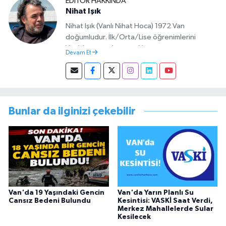
EDITÖR HAKKINDA
Nihat Işık
Nihat Işık (Vanlı Nihat Hoca) 1972 Van
doğumludur. İlk/Orta/Lise öğrenimlerini
Van’da tamamlamıştır. Hacettepe mezunu
Devam Et
olup Van’da köy öğretmeni olarak memuriyete
başlamıştır. Asteğmen olarak yaptığı vatani
görevi dönüşü Van Sosyal Hizmetler İl
Müdürlüğünde Sosyal Hizmet Uzmanı olarak
çalışmıştır. En son Çocuk Evleri Müdürlüğü
Bunlar da ilginizi çekebilir
görevini yürütürken istifa edip sosyal medyayı
tercih etmiştir.
Van'da 19 Yaşındaki Gencin
Van'da Yarın Planlı Su
Cansız Bedeni Bulundu
Kesintisi: VASKİ Saat Verdi,
Merkez Mahallelerde Sular
Kesilecek