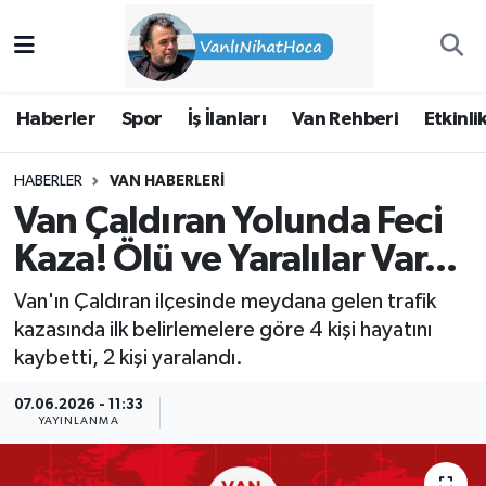
Haberler
İpekyolu Nöbetçi Eczaneler
Haberler
Spor
İş İlanları
Van Rehberi
Etkinli
Spor
İpekyolu Hava Durumu
HABERLER
VAN HABERLERI
İş İlanları
İpekyolu Trafik Yoğunluk Haritası
Van Çaldıran Yolunda Feci
Van Rehberi
Süper Lig Puan Durumu ve Fikstür
Kaza! Ölü ve Yaralılar Var...
Van'ın Çaldıran ilçesinde meydana gelen trafik
Etkinlikler
Tüm Manşetler
kazasında ilk belirlemelere göre 4 kişi hayatını
kaybetti, 2 kişi yaralandı.
Köşe Yazıları
Son Dakika Haberleri
07.06.2026 - 11:33
Hakkımda
Haber Arşivi
YAYINLANMA