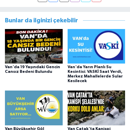
görevi dönüşü Van Sosyal Hizmetler İl
Müdürlüğünde Sosyal Hizmet Uzmanı olarak
çalışmıştır. En son Çocuk Evleri Müdürlüğü
Bunlar da ilginizi çekebilir
görevini yürütürken istifa edip sosyal medyayı
tercih etmiştir.
Van'da 19 Yaşındaki Gencin
Van'da Yarın Planlı Su
Cansız Bedeni Bulundu
Kesintisi: VASKİ Saat Verdi,
Merkez Mahallelerde Sular
Kesilecek
Van Büyükşehir Göl
Van Çatak'ta Kanispi