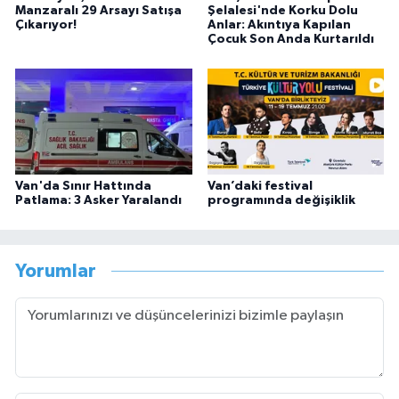
Manzaralı 29 Arsayı Satışa
Şelalesi'nde Korku Dolu
Çıkarıyor!
Anlar: Akıntıya Kapılan
Çocuk Son Anda Kurtarıldı
Van'da Sınır Hattında
Van’daki festival
Patlama: 3 Asker Yaralandı
programında değişiklik
Yorumlar