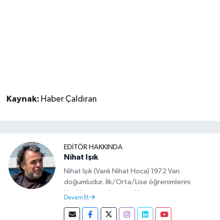
Kaynak:
Haber Çaldıran
EDITÖR HAKKINDA
Nihat Işık
Nihat Işık (Vanlı Nihat Hoca) 1972 Van
doğumludur. İlk/Orta/Lise öğrenimlerini
Van’da tamamlamıştır. Hacettepe mezunu
Devam Et
olup Van’da köy öğretmeni olarak memuriyete
başlamıştır. Asteğmen olarak yaptığı vatani