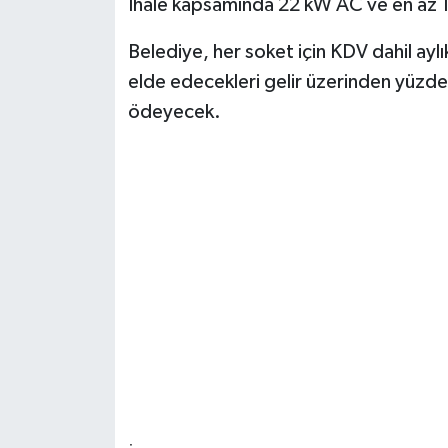
İhale kapsamında 22 kW AC ve en az 12
Belediye, her soket için KDV dahil aylık
elde edecekleri gelir üzerinden yüzde
ödeyecek.