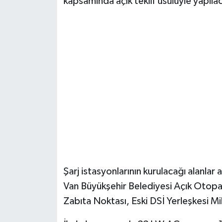
kapsamında açık teklif usulüyle yapıla
Şarj istasyonlarının kurulacağı alanlar 
Van Büyükşehir Belediyesi Açık Otopark
Zabıta Noktası, Eski DSİ Yerleşkesi Mill