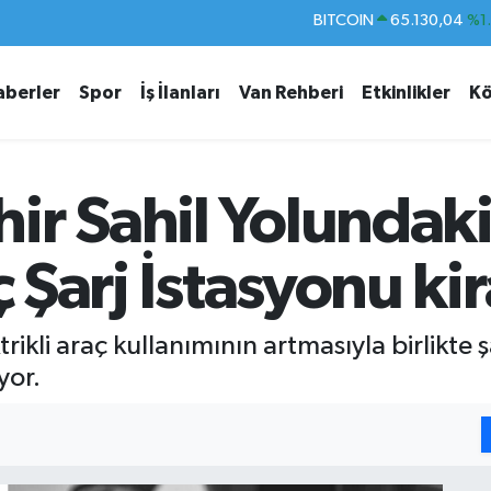
DOLAR
47,7106
%0.
EURO
55,1652
%0.
aberler
Spor
İş İlanları
Van Rehberi
Etkinlikler
Kö
STERLİN
64,4046
%0.
GRAM ALTIN
6648.99
%2.
BİST100
13.773
%-
ir Sahil Yolundaki
BITCOIN
65.130,04
%1
ç Şarj İstasyonu ki
rikli araç kullanımının artmasıyla birlikte 
yor.