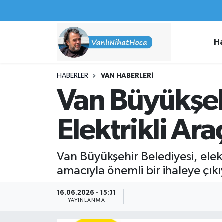
Haberler
İpekyolu Nöbetçi Eczaneler
H
Spor
İpekyolu Hava Durumu
HABERLER
VAN HABERLERI
İş İlanları
İpekyolu Trafik Yoğunluk Haritası
Van Büyükşeh
Van Rehberi
Süper Lig Puan Durumu ve Fikstür
Elektrikli Ara
Etkinlikler
Tüm Manşetler
Van Büyükşehir Belediyesi, elekt
Köşe Yazıları
Son Dakika Haberleri
amacıyla önemli bir ihaleye çıkı
Hakkımda
Haber Arşivi
16.06.2026 - 15:31
YAYINLANMA