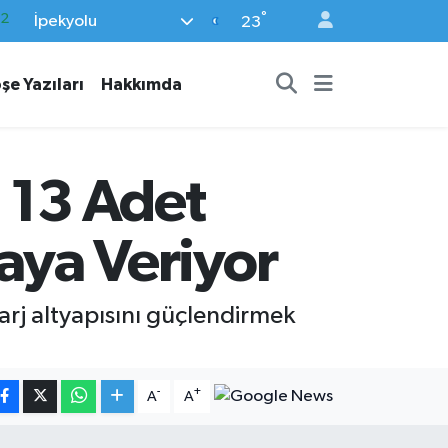
°
İpekyolu
17
23
27
şe Yazıları
Hakkımda
35
59
19
 13 Adet
.2
raya Veriyor
şarj altyapısını güçlendirmek
-
+
A
A