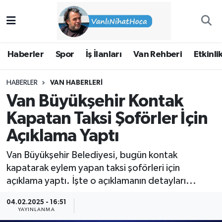
Haberler
İpekyolu Nöbetçi Eczaneler
Haberler
Spor
İş İlanları
Van Rehberi
Etkinli
Spor
İpekyolu Hava Durumu
HABERLER
VAN HABERLERI
İş İlanları
İpekyolu Trafik Yoğunluk Haritası
Van Büyükşehir Kontak
Van Rehberi
Süper Lig Puan Durumu ve Fikstür
Kapatan Taksi Şoförler İçin
Açıklama Yaptı
Etkinlikler
Tüm Manşetler
Van Büyükşehir Belediyesi, bugün kontak
Köşe Yazıları
Son Dakika Haberleri
kapatarak eylem yapan taksi şoförleri için
açıklama yaptı. İşte o açıklamanın detayları...
Hakkımda
Haber Arşivi
04.02.2025 - 16:51
YAYINLANMA