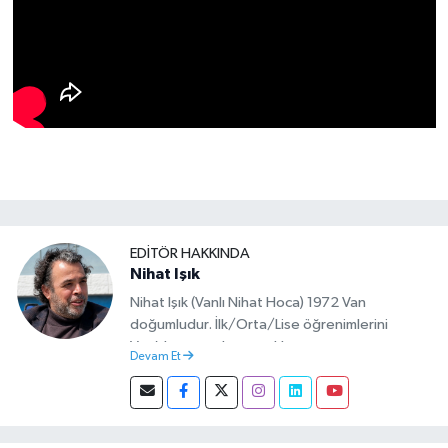
EDITÖR HAKKINDA
Nihat Işık
Nihat Işık (Vanlı Nihat Hoca) 1972 Van
doğumludur. İlk/Orta/Lise öğrenimlerini
Van’da tamamlamıştır. Hacettepe mezunu
Devam Et
olup Van’da köy öğretmeni olarak memuriyete
başlamıştır. Asteğmen olarak yaptığı vatani
görevi dönüşü Van Sosyal Hizmetler İl
Müdürlüğünde Sosyal Hizmet Uzmanı olarak