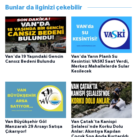
çalışmıştır. En son Çocuk Evleri Müdürlüğü
Bunlar da ilginizi çekebilir
görevini yürütürken istifa edip sosyal medyayı
tercih etmiştir.
Van'da 19 Yaşındaki Gencin
Van'da Yarın Planlı Su
Cansız Bedeni Bulundu
Kesintisi: VASKİ Saat Verdi,
Merkez Mahallelerde Sular
Kesilecek
Van Büyükşehir Göl
Van Çatak'ta Kanispi
Manzaralı 29 Arsayı Satışa
Şelalesi'nde Korku Dolu
Çıkarıyor!
Anlar: Akıntıya Kapılan
Çocuk Son Anda Kurtarıldı