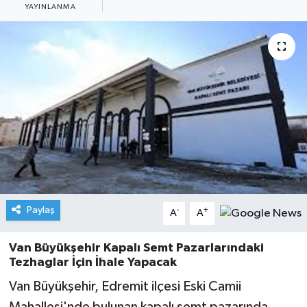
YAYINLANMA
Paylaş
-
+
A
A
Van Büyükşehir Kapalı Semt Pazarlarındaki
Tezhaglar İçin İhale Yapacak
Van Büyükşehir, Edremit ilçesi Eski Camii
Mahallesi'nde bulunan kapalı semt pazarında