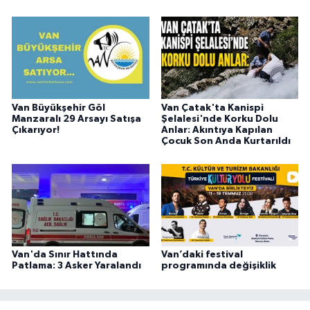
Van Büyükşehir Göl
Van Çatak'ta Kanispi
Manzaralı 29 Arsayı Satışa
Şelalesi'nde Korku Dolu
Çıkarıyor!
Anlar: Akıntıya Kapılan
Çocuk Son Anda Kurtarıldı
Van'da Sınır Hattında
Van’daki festival
Patlama: 3 Asker Yaralandı
programında değişiklik