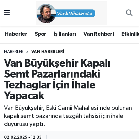
Haberler
İpekyolu Nöbetçi Eczaneler
Haberler
Spor
İş İlanları
Van Rehberi
Etkinli
Spor
İpekyolu Hava Durumu
HABERLER
VAN HABERLERI
İş İlanları
İpekyolu Trafik Yoğunluk Haritası
Van Büyükşehir Kapalı
Van Rehberi
Süper Lig Puan Durumu ve Fikstür
Semt Pazarlarındaki
Tezhaglar İçin İhale
Etkinlikler
Tüm Manşetler
Yapacak
Köşe Yazıları
Son Dakika Haberleri
Van Büyükşehir, Eski Camii Mahallesi'nde bulunan
kapalı semt pazarında tezgâh tahsisi için ihale
Hakkımda
Haber Arşivi
duyurusu yaptı.
02.02.2025 - 12:33