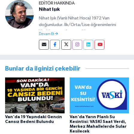
EDITÖR HAKKINDA
Nihat Işık
Nihat Işık (Vanlı Nihat Hoca) 1972 Van
doğumludur. İlk/Orta/Lise öğrenimlerini
Van’da tamamlamıştır. Hacettepe mezunu
Devam Et
olup Van’da köy öğretmeni olarak memuriyete
başlamıştır. Asteğmen olarak yaptığı vatani
görevi dönüşü Van Sosyal Hizmetler İl
Müdürlüğünde Sosyal Hizmet Uzmanı olarak
çalışmıştır. En son Çocuk Evleri Müdürlüğü
Bunlar da ilginizi çekebilir
görevini yürütürken istifa edip sosyal medyayı
tercih etmiştir.
Van'da 19 Yaşındaki Gencin
Van'da Yarın Planlı Su
Cansız Bedeni Bulundu
Kesintisi: VASKİ Saat Verdi,
Merkez Mahallelerde Sular
Kesilecek