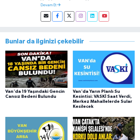
Van’da tamamlamıştır. Hacettepe mezunu
Devam Et
olup Van’da köy öğretmeni olarak memuriyete
başlamıştır. Asteğmen olarak yaptığı vatani
görevi dönüşü Van Sosyal Hizmetler İl
Müdürlüğünde Sosyal Hizmet Uzmanı olarak
çalışmıştır. En son Çocuk Evleri Müdürlüğü
Bunlar da ilginizi çekebilir
görevini yürütürken istifa edip sosyal medyayı
tercih etmiştir.
Van'da 19 Yaşındaki Gencin
Van'da Yarın Planlı Su
Cansız Bedeni Bulundu
Kesintisi: VASKİ Saat Verdi,
Merkez Mahallelerde Sular
Kesilecek