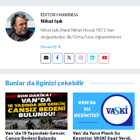
EDITÖR HAKKINDA
Nihat Işık
Nihat Işık (Vanlı Nihat Hoca) 1972 Van
doğumludur. İlk/Orta/Lise öğrenimlerini
Van’da tamamlamıştır. Hacettepe mezunu
Devam Et
olup Van’da köy öğretmeni olarak memuriyete
başlamıştır. Asteğmen olarak yaptığı vatani
görevi dönüşü Van Sosyal Hizmetler İl
Müdürlüğünde Sosyal Hizmet Uzmanı olarak
çalışmıştır. En son Çocuk Evleri Müdürlüğü
Bunlar da ilginizi çekebilir
görevini yürütürken istifa edip sosyal medyayı
tercih etmiştir.
Van'da 19 Yaşındaki Gencin
Van'da Yarın Planlı Su
Cansız Bedeni Bulundu
Kesintisi: VASKİ Saat Verdi,