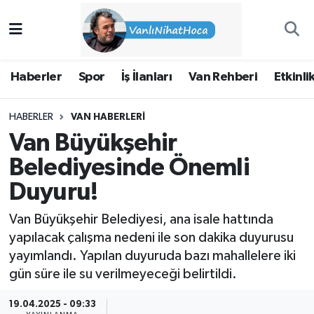
Haberler
İpekyolu Nöbetçi Eczaneler
Haberler
Spor
İş İlanları
Van Rehberi
Etkinli
Spor
İpekyolu Hava Durumu
HABERLER
VAN HABERLERI
İş İlanları
İpekyolu Trafik Yoğunluk Haritası
Van Büyükşehir
Van Rehberi
Süper Lig Puan Durumu ve Fikstür
Belediyesinde Önemli
Duyuru!
Etkinlikler
Tüm Manşetler
Van Büyükşehir Belediyesi, ana isale hattında
Köşe Yazıları
Son Dakika Haberleri
yapılacak çalışma nedeni ile son dakika duyurusu
yayımlandı. Yapılan duyuruda bazı mahallelere iki
Hakkımda
Haber Arşivi
gün süre ile su verilmeyeceği belirtildi.
19.04.2025 - 09:33