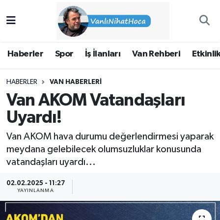
Haberler
İpekyolu Nöbetçi Eczaneler
Haberler
Spor
İş İlanları
Van Rehberi
Etkinli
Spor
İpekyolu Hava Durumu
HABERLER
VAN HABERLERI
İş İlanları
İpekyolu Trafik Yoğunluk Haritası
Van AKOM Vatandaşları
Van Rehberi
Süper Lig Puan Durumu ve Fikstür
Uyardı!
Van AKOM hava durumu değerlendirmesi yaparak
Etkinlikler
Tüm Manşetler
meydana gelebilecek olumsuzluklar konusunda
vatandaşları uyardı...
Köşe Yazıları
Son Dakika Haberleri
02.02.2025 - 11:27
Hakkımda
Haber Arşivi
YAYINLANMA