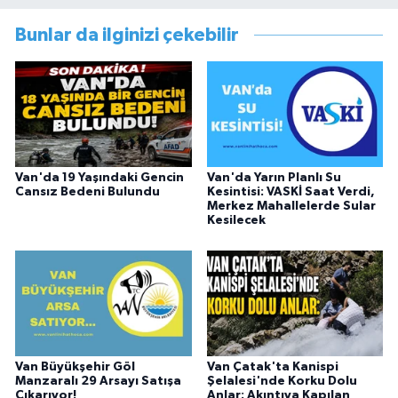
Müdürlüğünde Sosyal Hizmet Uzmanı olarak
çalışmıştır. En son Çocuk Evleri Müdürlüğü
Bunlar da ilginizi çekebilir
görevini yürütürken istifa edip sosyal medyayı
tercih etmiştir.
Van'da 19 Yaşındaki Gencin
Van'da Yarın Planlı Su
Cansız Bedeni Bulundu
Kesintisi: VASKİ Saat Verdi,
Merkez Mahallelerde Sular
Kesilecek
Van Büyükşehir Göl
Van Çatak'ta Kanispi
Manzaralı 29 Arsayı Satışa
Şelalesi'nde Korku Dolu
Çıkarıyor!
Anlar: Akıntıya Kapılan