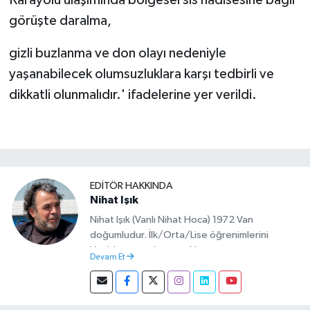
görüşte daralma,
gizli buzlanma ve don olayı nedeniyle
yaşanabilecek olumsuzluklara karşı tedbirli ve
dikkatli olunmalıdır.' ifadelerine yer verildi.
EDITÖR HAKKINDA
Nihat Işık
Nihat Işık (Vanlı Nihat Hoca) 1972 Van
doğumludur. İlk/Orta/Lise öğrenimlerini
Van’da tamamlamıştır. Hacettepe mezunu
Devam Et
olup Van’da köy öğretmeni olarak memuriyete
başlamıştır. Asteğmen olarak yaptığı vatani
görevi dönüşü Van Sosyal Hizmetler İl