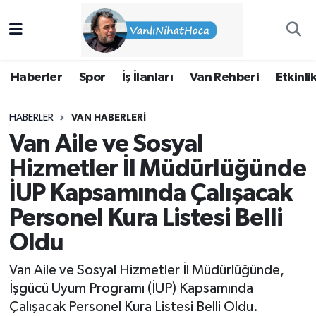
Haberler
İpekyolu Nöbetçi Eczaneler
Haberler
Spor
İş İlanları
Van Rehberi
Etkinli
Spor
İpekyolu Hava Durumu
HABERLER
VAN HABERLERI
İş İlanları
İpekyolu Trafik Yoğunluk Haritası
Van Aile ve Sosyal
Van Rehberi
Süper Lig Puan Durumu ve Fikstür
Hizmetler İl Müdürlüğünde
İUP Kapsamında Çalışacak
Etkinlikler
Tüm Manşetler
Personel Kura Listesi Belli
Köşe Yazıları
Son Dakika Haberleri
Oldu
Hakkımda
Haber Arşivi
Van Aile ve Sosyal Hizmetler İl Müdürlüğünde,
İşgücü Uyum Programı (İUP) Kapsamında
Çalışacak Personel Kura Listesi Belli Oldu.