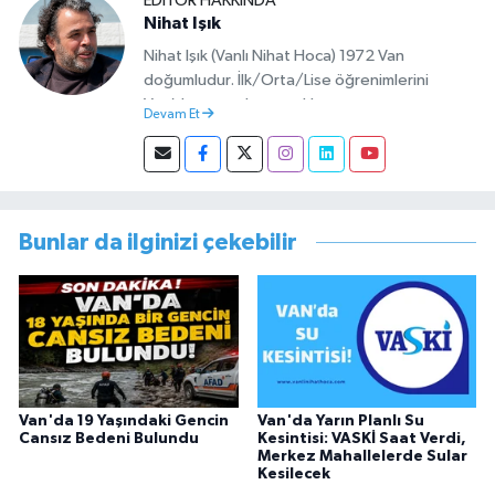
EDITÖR HAKKINDA
Nihat Işık
Nihat Işık (Vanlı Nihat Hoca) 1972 Van
doğumludur. İlk/Orta/Lise öğrenimlerini
Van’da tamamlamıştır. Hacettepe mezunu
Devam Et
olup Van’da köy öğretmeni olarak memuriyete
başlamıştır. Asteğmen olarak yaptığı vatani
görevi dönüşü Van Sosyal Hizmetler İl
Müdürlüğünde Sosyal Hizmet Uzmanı olarak
çalışmıştır. En son Çocuk Evleri Müdürlüğü
Bunlar da ilginizi çekebilir
görevini yürütürken istifa edip sosyal medyayı
tercih etmiştir.
Van'da 19 Yaşındaki Gencin
Van'da Yarın Planlı Su
Cansız Bedeni Bulundu
Kesintisi: VASKİ Saat Verdi,
Merkez Mahallelerde Sular
Kesilecek