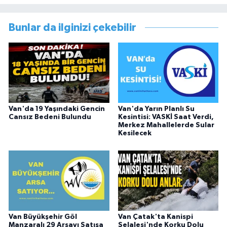
Müdürlüğünde Sosyal Hizmet Uzmanı olarak
çalışmıştır. En son Çocuk Evleri Müdürlüğü
Bunlar da ilginizi çekebilir
görevini yürütürken istifa edip sosyal medyayı
tercih etmiştir.
Van'da 19 Yaşındaki Gencin
Van'da Yarın Planlı Su
Cansız Bedeni Bulundu
Kesintisi: VASKİ Saat Verdi,
Merkez Mahallelerde Sular
Kesilecek
Van Büyükşehir Göl
Van Çatak'ta Kanispi
Manzaralı 29 Arsayı Satışa
Şelalesi'nde Korku Dolu