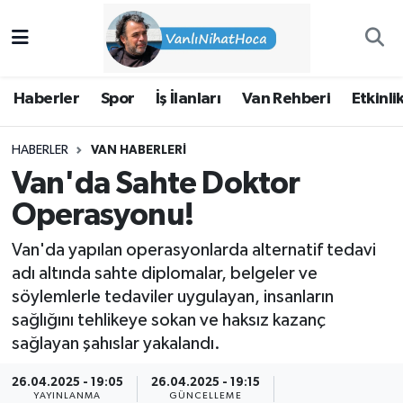
Haberler
İpekyolu Nöbetçi Eczaneler
Haberler
Spor
İş İlanları
Van Rehberi
Etkinli
Spor
İpekyolu Hava Durumu
HABERLER
VAN HABERLERI
İş İlanları
İpekyolu Trafik Yoğunluk Haritası
Van'da Sahte Doktor
Van Rehberi
Süper Lig Puan Durumu ve Fikstür
Operasyonu!
Van'da yapılan operasyonlarda alternatif tedavi
Etkinlikler
Tüm Manşetler
adı altında sahte diplomalar, belgeler ve
söylemlerle tedaviler uygulayan, insanların
Köşe Yazıları
Son Dakika Haberleri
sağlığını tehlikeye sokan ve haksız kazanç
sağlayan şahıslar yakalandı.
Hakkımda
Haber Arşivi
26.04.2025 - 19:05
26.04.2025 - 19:15
YAYINLANMA
GÜNCELLEME