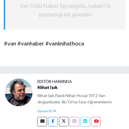
Van Gölü Haber (@vangolu_haber)'in
paylaştığı bir gönderi
#van #vanhaber #vanlınihathoca
EDITÖR HAKKINDA
Nihat Işık
Nihat Işık (Vanlı Nihat Hoca) 1972 Van
doğumludur. İlk/Orta/Lise öğrenimlerini
Van’da tamamlamıştır. Hacettepe mezunu
Devam Et
olup Van’da köy öğretmeni olarak memuriyete
başlamıştır. Asteğmen olarak yaptığı vatani
görevi dönüşü Van Sosyal Hizmetler İl