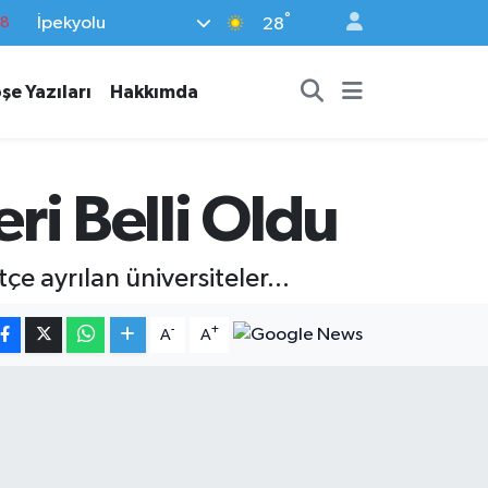
°
İpekyolu
18
28
32
şe Yazıları
Hakkımda
38
03
14
eri Belli Oldu
18
e ayrılan üniversiteler...
-
+
A
A