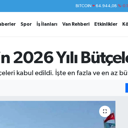
DOLAR
47,7436
%0.
EURO
55,2510
%0.
aberler
Spor
İş İlanları
Van Rehberi
Etkinlikler
Kö
STERLİN
64,4811
%0.
GRAM ALTIN
6660.55
%0.
BİST100
13.779
%-
n 2026 Yılı Bütçel
BITCOIN
64.944,08
%-0.
ri kabul edildi. İşte en fazla ve en az bütç