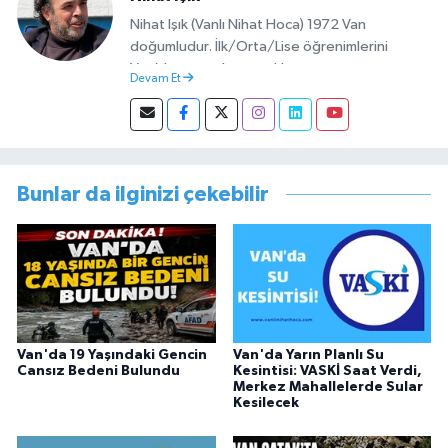
Nihat Işık (Vanlı Nihat Hoca) 1972 Van
doğumludur. İlk/Orta/Lise öğrenimlerini
Van’da tamamlamıştır. Hacettepe mezunu
Devam Et
olup Van’da köy öğretmeni olarak memuriyete
başlamıştır. Asteğmen olarak yaptığı vatani
görevi dönüşü Van Sosyal Hizmetler İl
Müdürlüğünde Sosyal Hizmet Uzmanı olarak
çalışmıştır. En son Çocuk Evleri Müdürlüğü
Bunlar da ilginizi çekebilir
görevini yürütürken istifa edip sosyal medyayı
tercih etmiştir.
Van'da 19 Yaşındaki Gencin
Van'da Yarın Planlı Su
Cansız Bedeni Bulundu
Kesintisi: VASKİ Saat Verdi,
Merkez Mahallelerde Sular
Kesilecek