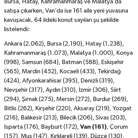
Bursa, Hatay, Kahramanmaraş ve Malatya’da
satışa çıkarken, Van’da ise 161 aile yeni yuvasına
kavuşacak. 64 ildeki konut sayıları şu şekilde
listelendi:
Ankara (2.062), Bursa (2.190), Hatay (1.238),
Kahramanmaraş (1.073), Malatya (1.000), Konya
(998), Samsun (684), Batman (588), Eskişehir
(565), Mardin (452), Kocaeli (433), Tekirdağ
(424), Afyonkarahisar (395), Denizli (319),
Nevşehir (317), Aydın (310), İzmir (306), Siirt
(294), Şırnak (275), Mersin (272), Burdur (269),
Bitlis (262), Kırşehir (220), Aksaray (219), Yozgat
(216), Balıkesir (213), Bilecik (206), Sivas (203),
Isparta (176), Bayburt (172),
Van (161)
, Çorum
(157), Muş (147), Kırklareli (139), Düzce (130),