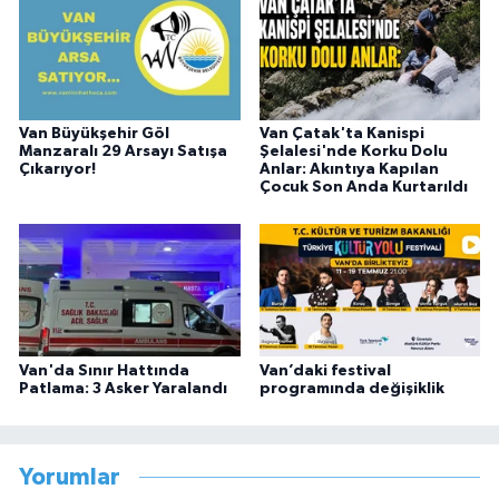
Van Büyükşehir Göl
Van Çatak'ta Kanispi
Manzaralı 29 Arsayı Satışa
Şelalesi'nde Korku Dolu
Çıkarıyor!
Anlar: Akıntıya Kapılan
Çocuk Son Anda Kurtarıldı
Van'da Sınır Hattında
Van’daki festival
Patlama: 3 Asker Yaralandı
programında değişiklik
Yorumlar