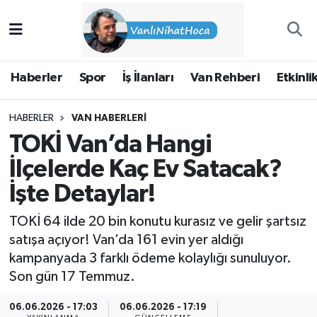
Haberler
İpekyolu Nöbetçi Eczaneler
Haberler
Spor
İş İlanları
Van Rehberi
Etkinli
Spor
İpekyolu Hava Durumu
HABERLER
VAN HABERLERI
İş İlanları
İpekyolu Trafik Yoğunluk Haritası
TOKİ Van’da Hangi
Van Rehberi
Süper Lig Puan Durumu ve Fikstür
İlçelerde Kaç Ev Satacak?
İşte Detaylar!
Etkinlikler
Tüm Manşetler
TOKİ 64 ilde 20 bin konutu kurasız ve gelir şartsız
Köşe Yazıları
Son Dakika Haberleri
satışa açıyor! Van’da 161 evin yer aldığı
kampanyada 3 farklı ödeme kolaylığı sunuluyor.
Hakkımda
Haber Arşivi
Son gün 17 Temmuz.
06.06.2026 - 17:03
06.06.2026 - 17:19