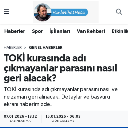
Haberler
İpekyolu Nöbetçi Eczaneler
Haberler
Spor
İş İlanları
Van Rehberi
Etkinli
Spor
İpekyolu Hava Durumu
HABERLER
GENEL HABERLER
İş İlanları
İpekyolu Trafik Yoğunluk Haritası
TOKİ kurasında adı
Van Rehberi
Süper Lig Puan Durumu ve Fikstür
çıkmayanlar parasını nasıl
geri alacak?
Etkinlikler
Tüm Manşetler
TOKİ kurasında adı çıkmayanlar parasını nasıl ve
Köşe Yazıları
Son Dakika Haberleri
ne zaman geri alınacak. Detaylar ve başvuru
ekranı haberimizde.
Hakkımda
Haber Arşivi
07.01.2026 - 13:12
15.01.2026 - 06:03
YAYINLANMA
GÜNCELLEME