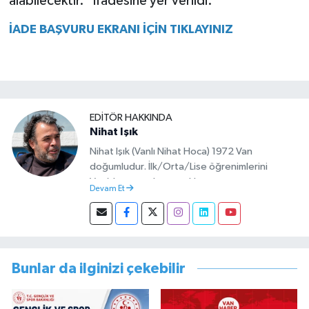
alabilecektir.” ifadesine yer verildi.
İADE BAŞVURU EKRANI İÇİN TIKLAYINIZ
EDITÖR HAKKINDA
Nihat Işık
Nihat Işık (Vanlı Nihat Hoca) 1972 Van
doğumludur. İlk/Orta/Lise öğrenimlerini
Van’da tamamlamıştır. Hacettepe mezunu
Devam Et
olup Van’da köy öğretmeni olarak memuriyete
başlamıştır. Asteğmen olarak yaptığı vatani
görevi dönüşü Van Sosyal Hizmetler İl
Müdürlüğünde Sosyal Hizmet Uzmanı olarak
çalışmıştır. En son Çocuk Evleri Müdürlüğü
Bunlar da ilginizi çekebilir
görevini yürütürken istifa edip sosyal medyayı
tercih etmiştir.