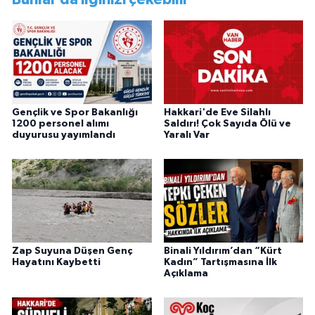
görevini yürütürken istifa edip sosyal medyayı
tercih etmiştir.
Gençlik ve Spor Bakanlığı
Hakkari'de Eve Silahlı
1200 personel alımı
Saldırı! Çok Sayıda Ölü ve
duyurusu yayımlandı
Yaralı Var
Zap Suyuna Düşen Genç
Binali Yıldırım’dan “Kürt
Hayatını Kaybetti
Kadın” Tartışmasına İlk
Açıklama