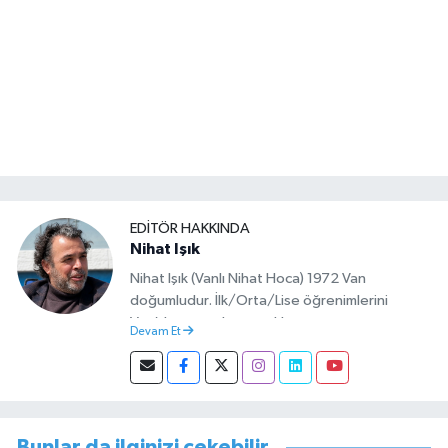
EDITÖR HAKKINDA
Nihat Işık
Nihat Işık (Vanlı Nihat Hoca) 1972 Van
doğumludur. İlk/Orta/Lise öğrenimlerini
Van’da tamamlamıştır. Hacettepe mezunu
Devam Et
olup Van’da köy öğretmeni olarak memuriyete
başlamıştır. Asteğmen olarak yaptığı vatani
görevi dönüşü Van Sosyal Hizmetler İl
Müdürlüğünde Sosyal Hizmet Uzmanı olarak
çalışmıştır. En son Çocuk Evleri Müdürlüğü
Bunlar da ilginizi çekebilir