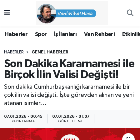
Haberler
İpekyolu Nöbetçi Eczaneler
Haberler
Spor
İş İlanları
Van Rehberi
Etkinli
Spor
İpekyolu Hava Durumu
HABERLER
GENEL HABERLER
İş İlanları
İpekyolu Trafik Yoğunluk Haritası
Son Dakika Kararnamesi ile
Van Rehberi
Süper Lig Puan Durumu ve Fikstür
Birçok İlin Valisi Değişti!
Son dakika Cumhurbaşkanlığı kararnamesi ile bir
Etkinlikler
Tüm Manşetler
çok ilin valisi değişti. İşte görevden alınan ve yeni
atanan isimler...
Köşe Yazıları
Son Dakika Haberleri
07.01.2026 - 00:45
07.01.2026 - 01:07
Hakkımda
Haber Arşivi
YAYINLANMA
GÜNCELLEME