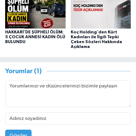
HAKKARİ’DE ŞÜPHELİ ÖLÜM:
Koç Holding'den Kürt
5 ÇOCUK ANNESİ KADIN ÖLÜ
Kadınları ile İlgili Tepki
BULUNDU
Çeken Sözleri Hakkında
Açıklama
Yorumlar (1)
Gönder