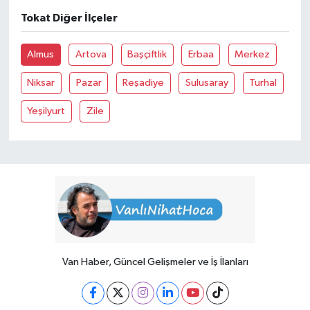
Tokat Diğer İlçeler
Almus
Artova
Başçiftlik
Erbaa
Merkez
Niksar
Pazar
Reşadiye
Sulusaray
Turhal
Yeşilyurt
Zile
Van Haber, Güncel Gelişmeler ve İş İlanları