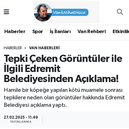
Haberler
İpekyolu Nöbetçi Eczaneler
Haberler
Spor
İş İlanları
Van Rehberi
Etkinli
Spor
İpekyolu Hava Durumu
HABERLER
VAN HABERLERI
İş İlanları
İpekyolu Trafik Yoğunluk Haritası
Tepki Çeken Görüntüler ile
Van Rehberi
Süper Lig Puan Durumu ve Fikstür
İlgili Edremit
Belediyesinden Açıklama!
Etkinlikler
Tüm Manşetler
Hamile bir köpeğe yapılan kötü muamele sonrası
Köşe Yazıları
Son Dakika Haberleri
tepkilere neden olan görüntüler hakkında Edremit
Belediyesi açıklama yaptı.
Hakkımda
Haber Arşivi
27.02.2025 - 11:49
YAYINLANMA