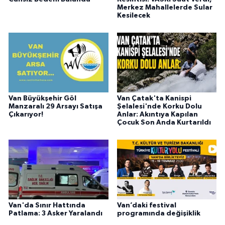
Merkez Mahallelerde Sular
Kesilecek
Van Büyükşehir Göl
Van Çatak'ta Kanispi
Manzaralı 29 Arsayı Satışa
Şelalesi'nde Korku Dolu
Çıkarıyor!
Anlar: Akıntıya Kapılan
Çocuk Son Anda Kurtarıldı
Van'da Sınır Hattında
Van’daki festival
Patlama: 3 Asker Yaralandı
programında değişiklik