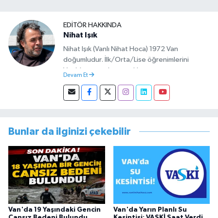
EDITÖR HAKKINDA
Nihat Işık
Nihat Işık (Vanlı Nihat Hoca) 1972 Van
doğumludur. İlk/Orta/Lise öğrenimlerini
Van’da tamamlamıştır. Hacettepe mezunu
Devam Et
olup Van’da köy öğretmeni olarak memuriyete
başlamıştır. Asteğmen olarak yaptığı vatani
görevi dönüşü Van Sosyal Hizmetler İl
Müdürlüğünde Sosyal Hizmet Uzmanı olarak
çalışmıştır. En son Çocuk Evleri Müdürlüğü
Bunlar da ilginizi çekebilir
görevini yürütürken istifa edip sosyal medyayı
tercih etmiştir.
Van'da 19 Yaşındaki Gencin
Van'da Yarın Planlı Su
Cansız Bedeni Bulundu
Kesintisi: VASKİ Saat Verdi,