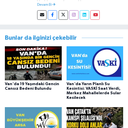
Van’da tamamlamıştır. Hacettepe mezunu
Devam Et
olup Van’da köy öğretmeni olarak memuriyete
başlamıştır. Asteğmen olarak yaptığı vatani
görevi dönüşü Van Sosyal Hizmetler İl
Müdürlüğünde Sosyal Hizmet Uzmanı olarak
çalışmıştır. En son Çocuk Evleri Müdürlüğü
Bunlar da ilginizi çekebilir
görevini yürütürken istifa edip sosyal medyayı
tercih etmiştir.
Van'da 19 Yaşındaki Gencin
Van'da Yarın Planlı Su
Cansız Bedeni Bulundu
Kesintisi: VASKİ Saat Verdi,
Merkez Mahallelerde Sular
Kesilecek