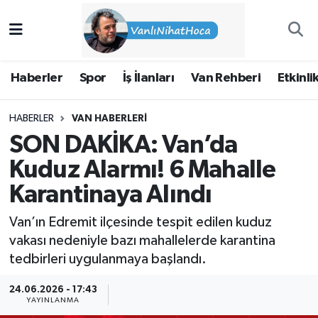
Haberler
İpekyolu Nöbetçi Eczaneler
Haberler
Spor
İş İlanları
Van Rehberi
Etkinli
Spor
İpekyolu Hava Durumu
HABERLER
VAN HABERLERI
İş İlanları
İpekyolu Trafik Yoğunluk Haritası
SON DAKİKA: Van’da
Van Rehberi
Süper Lig Puan Durumu ve Fikstür
Kuduz Alarmı! 6 Mahalle
Karantinaya Alındı
Etkinlikler
Tüm Manşetler
Van’ın Edremit ilçesinde tespit edilen kuduz
Köşe Yazıları
Son Dakika Haberleri
vakası nedeniyle bazı mahallelerde karantina
tedbirleri uygulanmaya başlandı.
Hakkımda
Haber Arşivi
24.06.2026 - 17:43
YAYINLANMA