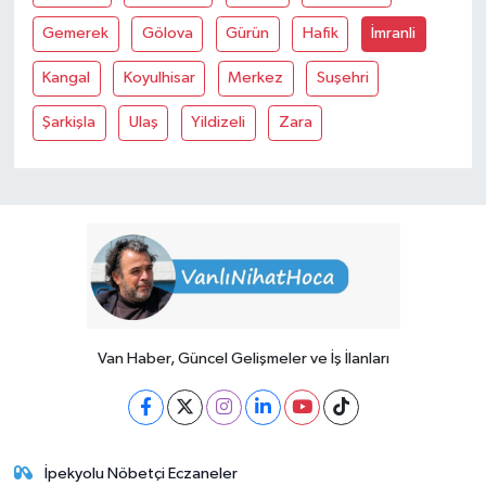
Gemerek
Gölova
Gürün
Hafik
İmranli
Kangal
Koyulhisar
Merkez
Suşehri
Şarkişla
Ulaş
Yildizeli
Zara
Van Haber, Güncel Gelişmeler ve İş İlanları
İpekyolu Nöbetçi Eczaneler