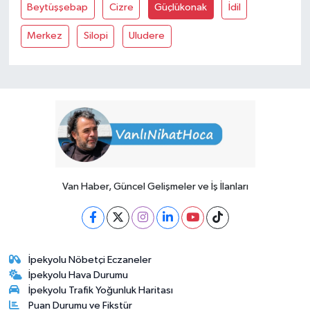
Beytüşşebap
Cizre
Güçlükonak
İdil
Merkez
Silopi
Uludere
Van Haber, Güncel Gelişmeler ve İş İlanları
İpekyolu Nöbetçi Eczaneler
İpekyolu Hava Durumu
İpekyolu Trafik Yoğunluk Haritası
Puan Durumu ve Fikstür