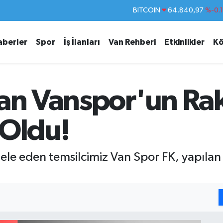
DOLAR
47,7436
%0.
EURO
55,2510
%0.
aberler
Spor
İş İlanları
Van Rehberi
Etkinlikler
Kö
STERLİN
64,4811
%0.
GRAM ALTIN
6660.55
%
BİST100
13.779
%-
lan Vanspor'un Rak
BITCOIN
64.840,97
%-0.
i Oldu!
le eden temsilcimiz Van Spor FK, yapılan