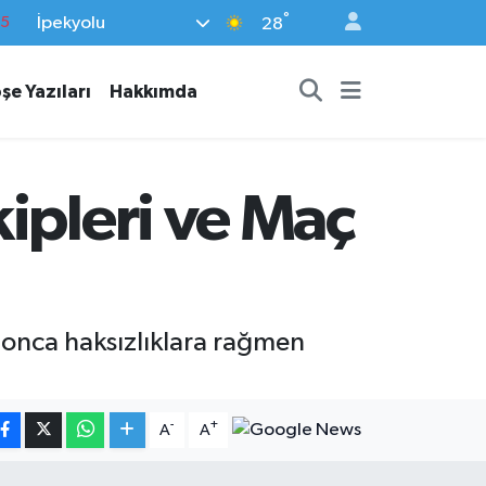
°
İpekyolu
18
28
32
şe Yazıları
Hakkımda
38
0
14
ipleri ve Maç
15
 onca haksızlıklara rağmen
-
+
A
A