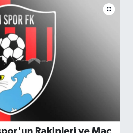
spor'un Rakipleri ve Maç