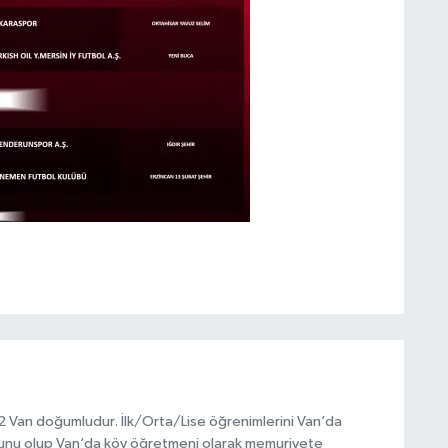
972 Van doğumludur. İlk/Orta/Lise öğrenimlerini Van’da
unu olup Van’da köy öğretmeni olarak memuriyete