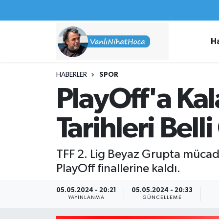
Haberler
İpekyolu Nöbetçi Eczaneler
H
Spor
İpekyolu Hava Durumu
HABERLER
SPOR
İş İlanları
İpekyolu Trafik Yoğunluk Haritası
PlayOff'a Ka
Van Rehberi
Süper Lig Puan Durumu ve Fikstür
Tarihleri Bell
Etkinlikler
Tüm Manşetler
TFF 2. Lig Beyaz Grupta mücade
Köşe Yazıları
Son Dakika Haberleri
PlayOff finallerine kaldı.
Hakkımda
Haber Arşivi
05.05.2024 - 20:21
05.05.2024 - 20:33
YAYINLANMA
GÜNCELLEME