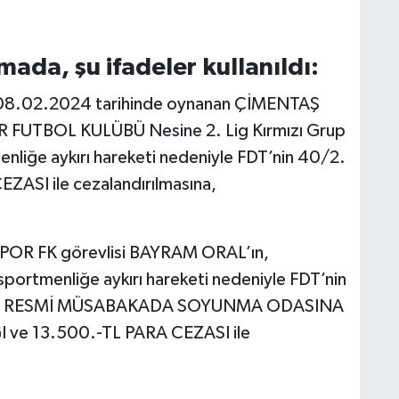
ada, şu ifadeler kullanıldı:
08.02.2024 tarihinde oynanan ÇİMENTAŞ
UTBOL KULÜBÜ Nesine 2. Lig Kırmızı Grup
nliğe aykırı hareketi nedeniyle FDT’nin 40/2.
ZASI ile cezalandırılmasına,
POR FK görevlisi BAYRAM ORAL’ın,
portmenliğe aykırı hareketi nedeniyle FDT’nin
nca 1 RESMİ MÜSABAKADA SOYUNMA ODASINA
ve 13.500.-TL PARA CEZASI ile