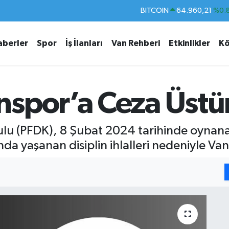
DOLAR
47,7436
%0.
EURO
55,2510
%0.
aberler
Spor
İş İlanları
Van Rehberi
Etkinlikler
Kö
STERLİN
64,4811
%0.
GRAM ALTIN
6660.55
%0.
BİST100
13.779
%-
spor’a Ceza Üstü
BITCOIN
64.960,21
%0.
rulu (PFDK), 8 Şubat 2024 tarihinde oynan
a yaşanan disiplin ihlalleri nedeniyle Vans