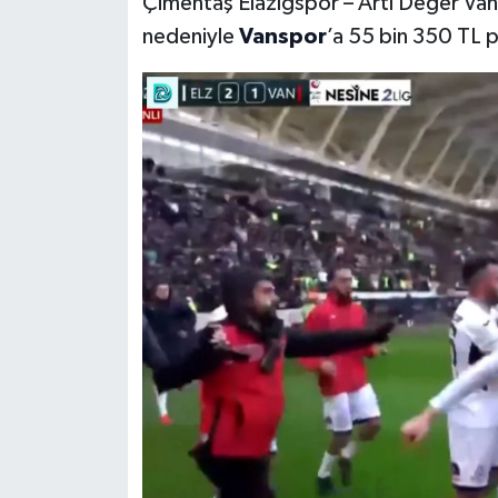
Çimentaş Elazığspor – Artı Değer Van
nedeniyle
Vanspor
’a 55 bin 350 TL p