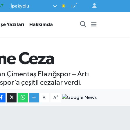
°
İpekyolu
18
17
32
şe Yazıları
Hakkımda
38
03
14
ne Ceza
87
an Çimentaş Elazığspor – Artı
por’a çeşitli cezalar verdi.
-
+
A
A