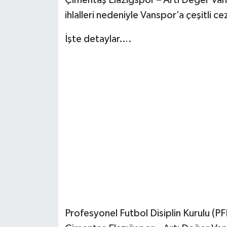
Çimentaş Elazığspor – Artı Değer Van
ihlalleri nedeniyle Vanspor’a çeşitli ce
İşte detaylar….
Profesyonel Futbol Disiplin Kurulu (