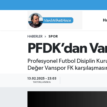
Haberler
İpekyolu Nöbetçi Eczaneler
H
Spor
İpekyolu Hava Durumu
HABERLER
SPOR
İş İlanları
İpekyolu Trafik Yoğunluk Haritası
PFDK’dan Van
Van Rehberi
Süper Lig Puan Durumu ve Fikstür
Profesyonel Futbol Disiplin Ku
Etkinlikler
Tüm Manşetler
Değer Vanspor FK karşılaşmasınd
Köşe Yazıları
Son Dakika Haberleri
13.02.2025 - 23:03
YAYINLANMA
Hakkımda
Haber Arşivi