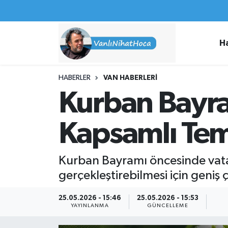
Haberler
İpekyolu Nöbetçi Eczaneler
H
Spor
İpekyolu Hava Durumu
HABERLER
VAN HABERLERI
İş İlanları
İpekyolu Trafik Yoğunluk Haritası
Kurban Bayra
Van Rehberi
Süper Lig Puan Durumu ve Fikstür
Kapsamlı Tem
Etkinlikler
Tüm Manşetler
Kurban Bayramı öncesinde vatan
Köşe Yazıları
Son Dakika Haberleri
gerçekleştirebilmesi için geniş ç
Hakkımda
Haber Arşivi
25.05.2026 - 15:46
25.05.2026 - 15:53
YAYINLANMA
GÜNCELLEME