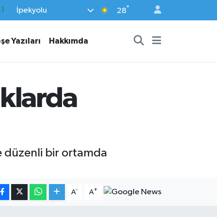
°
İpekyolu
.1
28
21
şe Yazıları
Hakkımda
32
8
69
klarda
06
e düzenli bir ortamda
-
+
A
A