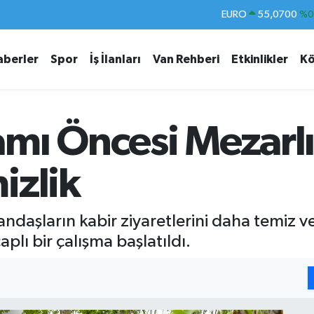
EURO
55,0700
%0
STERLİN
64,2438
%0.
aberler
Spor
İş İlanları
Van Rehberi
Etkinlikler
Kö
GRAM ALTIN
6513.94
%0.
BİST100
13.768
%4
BITCOIN
64.602,05
%0.
mı Öncesi Mezarlı
DOLAR
47,5986
%0.
izlik
daşların kabir ziyaretlerini daha temiz v
aplı bir çalışma başlatıldı.