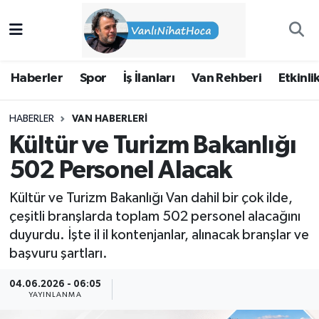
Haberler
İpekyolu Nöbetçi Eczaneler
Haberler
Spor
İş İlanları
Van Rehberi
Etkinli
Spor
İpekyolu Hava Durumu
HABERLER
VAN HABERLERI
İş İlanları
İpekyolu Trafik Yoğunluk Haritası
Kültür ve Turizm Bakanlığı
Van Rehberi
Süper Lig Puan Durumu ve Fikstür
502 Personel Alacak
Kültür ve Turizm Bakanlığı Van dahil bir çok ilde,
Etkinlikler
Tüm Manşetler
çeşitli branşlarda toplam 502 personel alacağını
duyurdu. İşte il il kontenjanlar, alınacak branşlar ve
Köşe Yazıları
Son Dakika Haberleri
başvuru şartları.
Hakkımda
Haber Arşivi
04.06.2026 - 06:05
YAYINLANMA