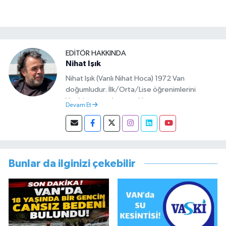
EDITÖR HAKKINDA
Nihat Işık
Nihat Işık (Vanlı Nihat Hoca) 1972 Van
doğumludur. İlk/Orta/Lise öğrenimlerini
Van’da tamamlamıştır. Hacettepe mezunu
Devam Et
olup Van’da köy öğretmeni olarak memuriyete
başlamıştır. Asteğmen olarak yaptığı vatani
görevi dönüşü Van Sosyal Hizmetler İl
Müdürlüğünde Sosyal Hizmet Uzmanı olarak
çalışmıştır. En son Çocuk Evleri Müdürlüğü
Bunlar da ilginizi çekebilir
görevini yürütürken istifa edip sosyal medyayı
tercih etmiştir.