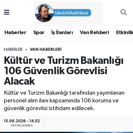
Haberler
İpekyolu Nöbetçi Eczaneler
Haberler
Spor
İş İlanları
Van Rehberi
Etkinli
Spor
İpekyolu Hava Durumu
HABERLER
VAN HABERLERI
İş İlanları
İpekyolu Trafik Yoğunluk Haritası
Kültür ve Turizm Bakanlığı
Van Rehberi
Süper Lig Puan Durumu ve Fikstür
106 Güvenlik Görevlisi
Alacak
Etkinlikler
Tüm Manşetler
Kültür ve Turizm Bakanlığı tarafından yayımlanan
Köşe Yazıları
Son Dakika Haberleri
personel alım ilanı kapsamında 106 koruma ve
güvenlik görevlisi istihdam edilecek.
Hakkımda
Haber Arşivi
15.06.2026 - 14:52
YAYINLANMA