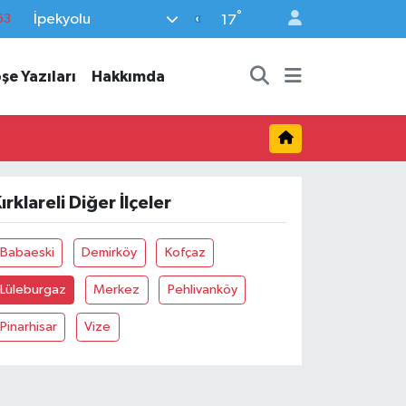
°
İpekyolu
63
17
16
şe Yazıları
Hakkımda
02
07
45
70
ırklareli Diğer İlçeler
Babaeski
Demirköy
Kofçaz
Lüleburgaz
Merkez
Pehlivanköy
Pinarhisar
Vize