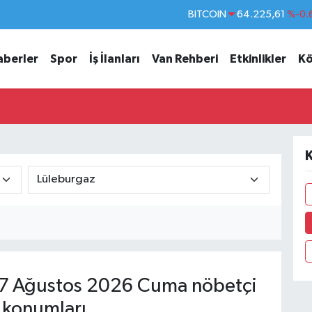
BITCOIN
64.225,61
%-0.
DOLAR
47,7143
%0.
aberler
Spor
İş İlanları
Van Rehberi
Etkinlikler
Kö
EURO
55,0317
%-0.
STERLİN
64,2463
%0.
GRAM ALTIN
6510.40
%0.
BİST100
13.799
%
K
7 Ağustos 2026 Cuma nöbetçi
 konumları