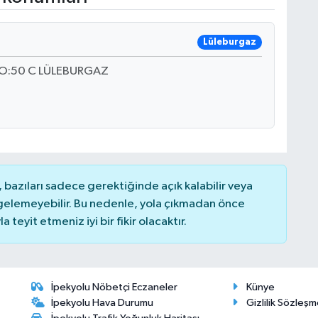
Lüleburgaz
O:50 C LÜLEBURGAZ
bazıları sadece gerektiğinde açık kalabilir veya
elemeyebilir. Bu nedenle, yola çıkmadan önce
teyit etmeniz iyi bir fikir olacaktır.
İpekyolu Nöbetçi Eczaneler
Künye
İpekyolu Hava Durumu
Gizlilik Sözleşm