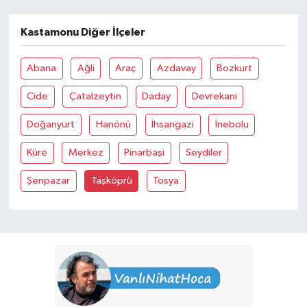
Kastamonu Diğer İlçeler
Abana
Ağli
Araç
Azdavay
Bozkurt
Cide
Çatalzeytin
Daday
Devrekani
Doğanyurt
Hanönü
İhsangazi
İnebolu
Küre
Merkez
Pinarbaşi
Seydiler
Şenpazar
Taşköprü
Tosya