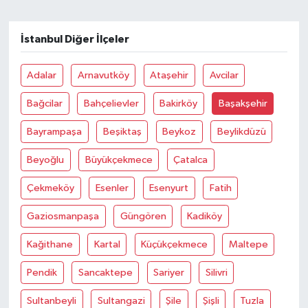
İstanbul Diğer İlçeler
Adalar
Arnavutköy
Ataşehir
Avcilar
Bağcilar
Bahçelievler
Bakirköy
Başakşehir
Bayrampaşa
Beşiktaş
Beykoz
Beylikdüzü
Beyoğlu
Büyükçekmece
Çatalca
Çekmeköy
Esenler
Esenyurt
Fatih
Gaziosmanpaşa
Güngören
Kadiköy
Kağithane
Kartal
Küçükçekmece
Maltepe
Pendik
Sancaktepe
Sariyer
Silivri
Sultanbeyli
Sultangazi
Şile
Şişli
Tuzla