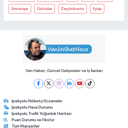
Ümraniye
Üsküdar
Zeytinburnu
Eyüp
Van Haber, Güncel Gelişmeler ve İş İlanları
İpekyolu Nöbetçi Eczaneler
İpekyolu Hava Durumu
İpekyolu Trafik Yoğunluk Haritası
Puan Durumu ve Fikstür
Tüm Manşetler