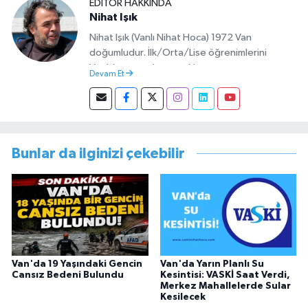
EDITÖR HAKKINDA
Nihat Işık
Nihat Işık (Vanlı Nihat Hoca) 1972 Van
doğumludur. İlk/Orta/Lise öğrenimlerini
Van’da tamamlamıştır. Hacettepe mezunu
Devam Et
olup Van’da köy öğretmeni olarak memuriyete
başlamıştır. Asteğmen olarak yaptığı vatani
görevi dönüşü Van Sosyal Hizmetler İl
Müdürlüğünde Sosyal Hizmet Uzmanı olarak
çalışmıştır. En son Çocuk Evleri Müdürlüğü
Bunlar da ilginizi çekebilir
görevini yürütürken istifa edip sosyal medyayı
tercih etmiştir.
Van'da 19 Yaşındaki Gencin
Van'da Yarın Planlı Su
Cansız Bedeni Bulundu
Kesintisi: VASKİ Saat Verdi,
Merkez Mahallelerde Sular
Kesilecek