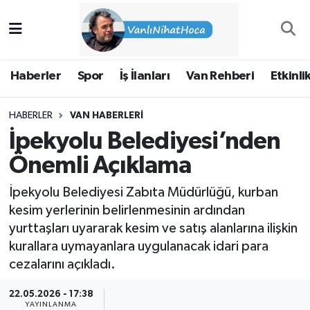
Haberler
İpekyolu Nöbetçi Eczaneler
Haberler
Spor
İş İlanları
Van Rehberi
Etkinli
Spor
İpekyolu Hava Durumu
HABERLER
VAN HABERLERI
İş İlanları
İpekyolu Trafik Yoğunluk Haritası
İpekyolu Belediyesi’nden
Van Rehberi
Süper Lig Puan Durumu ve Fikstür
Önemli Açıklama
İpekyolu Belediyesi Zabıta Müdürlüğü, kurban
Etkinlikler
Tüm Manşetler
kesim yerlerinin belirlenmesinin ardından
yurttaşları uyararak kesim ve satış alanlarına ilişkin
Köşe Yazıları
Son Dakika Haberleri
kurallara uymayanlara uygulanacak idari para
cezalarını açıkladı.
Hakkımda
Haber Arşivi
22.05.2026 - 17:38
YAYINLANMA