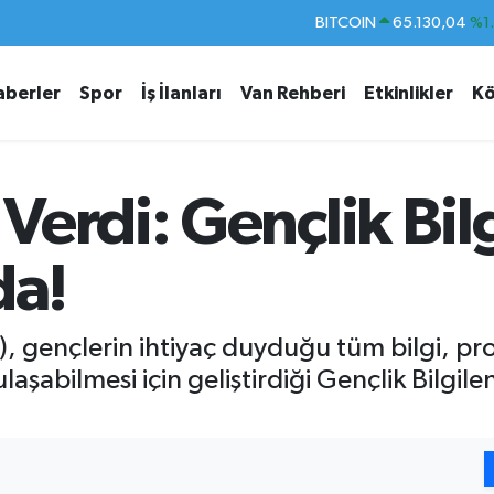
DOLAR
47,7106
%0.
EURO
55,1652
%0.
aberler
Spor
İş İlanları
Van Rehberi
Etkinlikler
Kö
STERLİN
64,4046
%0.
GRAM ALTIN
6618.49
%2.
BİST100
13.773
%-
Verdi: Gençlik Bil
BITCOIN
65.130,04
%1
da!
 gençlerin ihtiyaç duyduğu tüm bilgi, proje
laşabilmesi için geliştirdiği Gençlik Bilgi