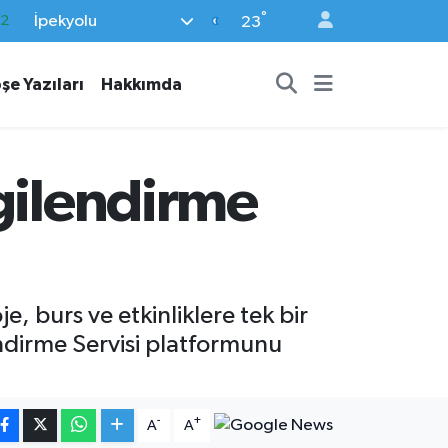
°
İpekyolu
17
23
27
şe Yazıları
Hakkımda
35
12
19
gilendirme
.2
, burs ve etkinliklere tek bir
lendirme Servisi platformunu
-
+
A
A