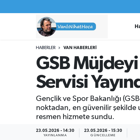
Haberler
İpekyolu Nöbetçi Eczaneler
H
Spor
İpekyolu Hava Durumu
HABERLER
VAN HABERLERI
İş İlanları
İpekyolu Trafik Yoğunluk Haritası
GSB Müjdeyi 
Van Rehberi
Süper Lig Puan Durumu ve Fikstür
Servisi Yayın
Etkinlikler
Tüm Manşetler
Gençlik ve Spor Bakanlığı (GSB),
Köşe Yazıları
Son Dakika Haberleri
noktadan, en güvenilir şekilde u
resmen hizmete sundu.
Hakkımda
Haber Arşivi
23.05.2026 - 14:30
23.05.2026 - 15:30
YAYINLANMA
GÜNCELLEME