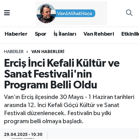
Haberler
İpekyolu Nöbetçi Eczaneler
Haberler
Spor
İş İlanları
Van Rehberi
Etkinli
Spor
İpekyolu Hava Durumu
HABERLER
VAN HABERLERI
İş İlanları
İpekyolu Trafik Yoğunluk Haritası
Erciş İnci Kefali Kültür ve
Van Rehberi
Süper Lig Puan Durumu ve Fikstür
Sanat Festivali'nin
Programı Belli Oldu
Etkinlikler
Tüm Manşetler
Van’ın Erciş ilçesinde 30 Mayıs - 1 Haziran tarihleri
Köşe Yazıları
Son Dakika Haberleri
arasında 12. İnci Kefali Göçü Kültür ve Sanat
Festivali düzenlenecek. Festivalin bu yılki
Hakkımda
Haber Arşivi
programı belli olmaya başladı.
29.04.2025 - 10:30