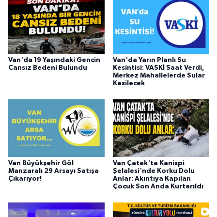
Van'da 19 Yaşındaki Gencin
Van'da Yarın Planlı Su
Cansız Bedeni Bulundu
Kesintisi: VASKİ Saat Verdi,
Merkez Mahallelerde Sular
Kesilecek
Van Büyükşehir Göl
Van Çatak'ta Kanispi
Manzaralı 29 Arsayı Satışa
Şelalesi'nde Korku Dolu
Çıkarıyor!
Anlar: Akıntıya Kapılan
Çocuk Son Anda Kurtarıldı