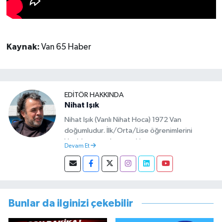
Kaynak:
Van 65 Haber
EDITÖR HAKKINDA
Nihat Işık
Nihat Işık (Vanlı Nihat Hoca) 1972 Van
doğumludur. İlk/Orta/Lise öğrenimlerini
Van’da tamamlamıştır. Hacettepe mezunu
Devam Et
olup Van’da köy öğretmeni olarak memuriyete
başlamıştır. Asteğmen olarak yaptığı vatani
görevi dönüşü Van Sosyal Hizmetler İl
Müdürlüğünde Sosyal Hizmet Uzmanı olarak
çalışmıştır. En son Çocuk Evleri Müdürlüğü
Bunlar da ilginizi çekebilir
görevini yürütürken istifa edip sosyal medyayı
tercih etmiştir.