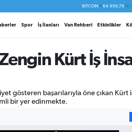
DOLAR
47,7436
%0.
EURO
55,2510
%0.
aberler
Spor
İş İlanları
Van Rehberi
Etkinlikler
Kö
STERLİN
64,4811
%0.
GRAM ALTIN
6660.55
%0.
BİST100
13.779
%-
engin Kürt İş İnsan
BITCOIN
64.959,79
%1.
yet gösteren başarılarıyla öne çıkan Kürt iş
mli bir yer edinmekte.