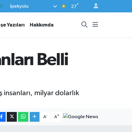
°
İpekyolu
18
27
32
şe Yazıları
Hakkımda
38
03
14
ları Belli
11
 insanları, milyar dolarlık
-
+
A
A