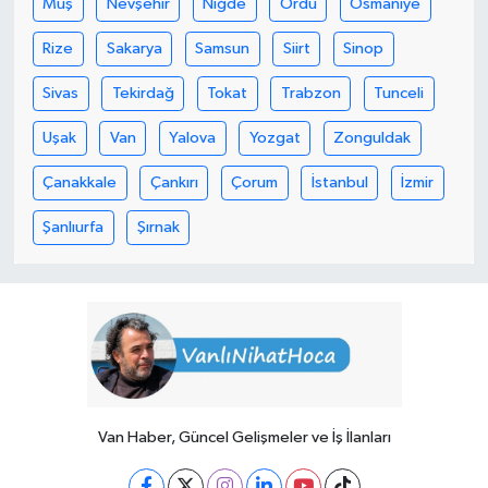
Muş
Nevşehir
Niğde
Ordu
Osmaniye
Rize
Sakarya
Samsun
Siirt
Sinop
Sivas
Tekirdağ
Tokat
Trabzon
Tunceli
Uşak
Van
Yalova
Yozgat
Zonguldak
Çanakkale
Çankırı
Çorum
İstanbul
İzmir
Şanlıurfa
Şırnak
Van Haber, Güncel Gelişmeler ve İş İlanları