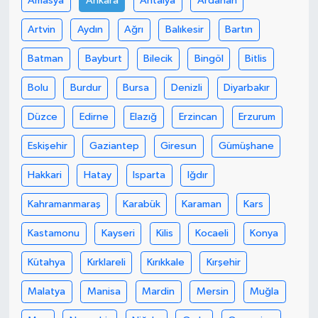
Amasya
Ankara
Antalya
Ardahan
Artvin
Aydın
Ağrı
Balıkesir
Bartın
Batman
Bayburt
Bilecik
Bingöl
Bitlis
Bolu
Burdur
Bursa
Denizli
Diyarbakır
Düzce
Edirne
Elazığ
Erzincan
Erzurum
Eskişehir
Gaziantep
Giresun
Gümüşhane
Hakkari
Hatay
Isparta
Iğdır
Kahramanmaraş
Karabük
Karaman
Kars
Kastamonu
Kayseri
Kilis
Kocaeli
Konya
Kütahya
Kırklareli
Kırıkkale
Kırşehir
Malatya
Manisa
Mardin
Mersin
Muğla