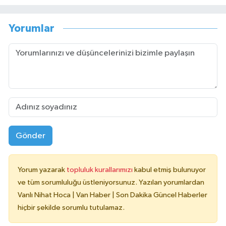
Müdürlüğünde Sosyal Hizmet Uzmanı olarak
çalışmıştır. En son Çocuk Evleri Müdürlüğü
Yorumlar
görevini yürütürken istifa edip sosyal medyayı
tercih etmiştir.
Gönder
Yorum yazarak
topluluk kurallarımızı
kabul etmiş bulunuyor
ve tüm sorumluluğu üstleniyorsunuz. Yazılan yorumlardan
Vanlı Nihat Hoca | Van Haber | Son Dakika Güncel Haberler
hiçbir şekilde sorumlu tutulamaz.