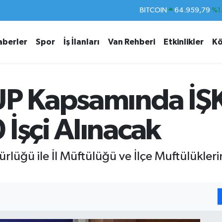
DOLAR
47,7436
%0.
EURO
55,2510
%0.
aberler
Spor
İş İlanları
Van Rehberi
Etkinlikler
Kö
STERLİN
64,4811
%0.
GRAM ALTIN
6660.55
%0.
BİST100
13.779
%-
İUP Kapsamında İŞ
BITCOIN
64.959,79
%1.
İşçi Alınacak
rlüğü ile İl Müftülüğü ve İlçe Muftülükleri