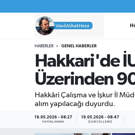
Haberler
İpekyolu Nöbetçi Eczaneler
H
Spor
İpekyolu Hava Durumu
HABERLER
GENEL HABERLER
İş İlanları
İpekyolu Trafik Yoğunluk Haritası
Hakkari'de 
Van Rehberi
Süper Lig Puan Durumu ve Fikstür
Üzerinden 90 
Etkinlikler
Tüm Manşetler
Hakkâri Çalışma ve İşkur İl Müdü
Köşe Yazıları
Son Dakika Haberleri
alım yapılacağı duyurdu.
Hakkımda
Haber Arşivi
19.05.2026 - 08:27
19.05.2026 - 08:47
YAYINLANMA
GÜNCELLEME