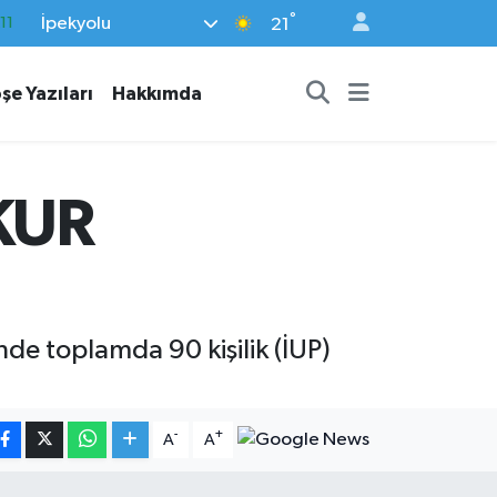
°
İpekyolu
18
21
32
şe Yazıları
Hakkımda
38
03
14
KUR
11
nde toplamda 90 kişilik (İUP)
-
+
A
A